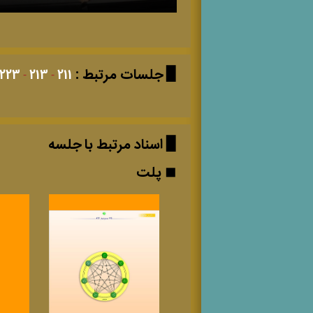
▉ جلسات مرتبط :
223
213
211
▉ اسناد مرتبط با جلسه
◼ پلت